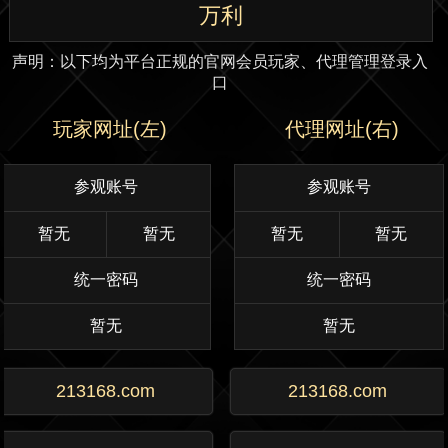
万利
声明：以下均为平台正规的官网会员玩家、代理管理登录入
口
玩家网址(左)
代理网址(右)
参观账号
参观账号
暂无
暂无
暂无
暂无
统一密码
统一密码
暂无
暂无
213168.com
213168.com